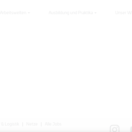
Arbeitswelten
Ausbildung und Praktika
Unser W
 & Logistik
Netze
Alle Jobs
W
W
i
i