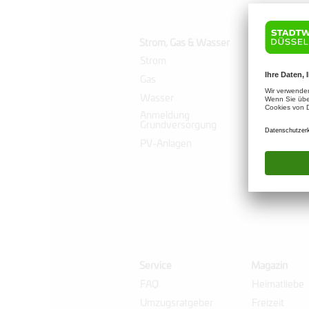
Strom, Gas & Wasser
Heizen & Wä
Strom
Fernwärme
Gas
Wärmepump
Wasser
Heizung mie
Anmeldung
Solarthermie
Grundversorgung
PV-Anlagen
Service
Magazin
FAQ
Heimatliebe
Umzugsratgeber
Freizeit