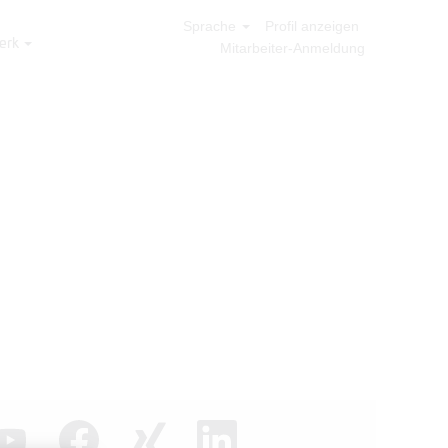
Sprache
Profil anzeigen
erk
Mitarbeiter-Anmeldung
W
W
W
i
i
i